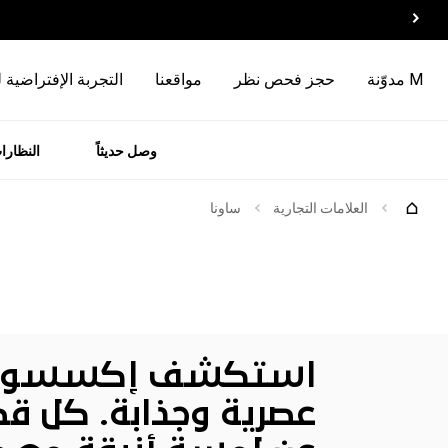
M مدوّنة
حجز فحص نظر
مواقعنا
التجربة الإفتراضية 
وصل حديثاً
النظارا
رات
الماركات
العلامات التجارية
ساونا
استكشف إكسسوارا
عصرية وجذابة. كل قط