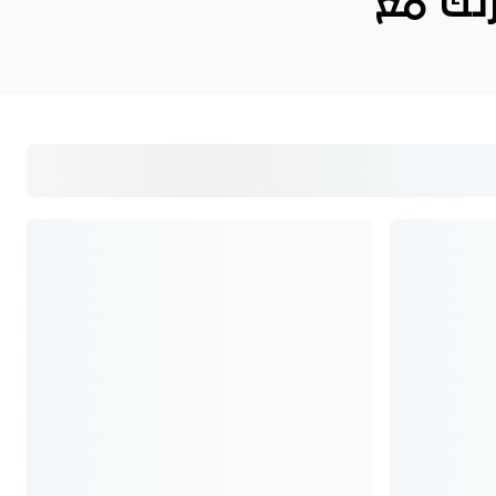
تك
مع