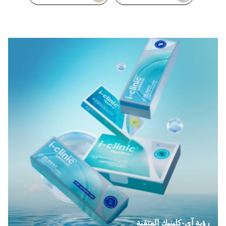
رؤية آي-كلينيك المتقنة