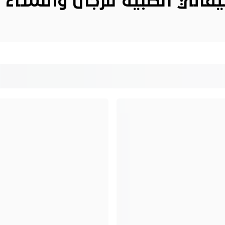
فاني الطبية
للرجال
و
النساء
ا