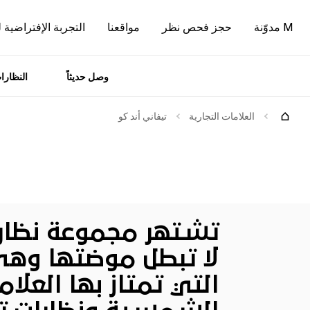
M مدوّنة
حجز فحص نظر
مواقعنا
التجربة الإفتراضية 
وصل حديثاً
النظارا
رات
الماركات
العلامات التجارية
تيفاني أند كو
تشتهر مجموعة نظار
لا تبطل موضتها وهي 
التي تمتاز بها العلا