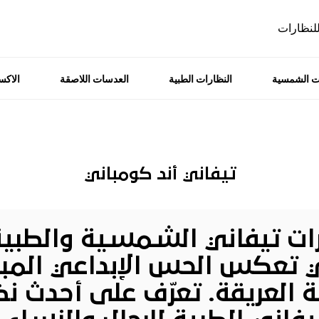
للنظارات
ت الشمسية
النظارات الطبية
العدسات اللاصقة
الاك
تيفاني أند كومباني
ات تيفاني
الشمسية
و
الطبي
تعكس الحس الإبداعي المبتك
مة العريقة. تعرّف على
أحدث نظ