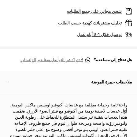
شحن مجاني على جميع الطلبات
تغليف مشترياتك كهدية حسب الطلب
توصيل خلال 1-2 أيام عمل
هل تحتاج إلى مساعدة؟
لا تتردّد في التواصل معنا عبر الواتساب
ملاحظات خبيرة الموضة
راحة تامة وحماية مطلقة مع عدسات أكيوڤيو اويسس ماكس اليومية،
أوّل عدسات لاصقة يومية من أكيوڤيو مع فلتر الضوء الأزرق. صُمّمت
هذه العدسات بتقنية تير ستيبل المتطوّرة للحفاظ على رطوبة العين
ولتوفير رؤية واضحة ومريحة طوال اليوم في جميع ظروف الإضاءة.
تقنية فلتر الضوء اوبتي بلو توفر أقصى وضوح مع أعلى فلتر للضوء
الأزرق في المجال. أكيوڤيو اويسس ماكس اليومية توفر حماية ممتازة