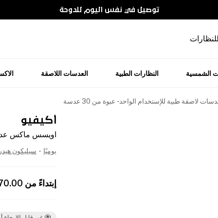
توصيل في نفس اليوم للدوحة
للنظارات
ت الشمسية
النظارات الطبية
العدسات اللاصقة
الاك
لاصقة طبية للإستخدام الواحد - عبوة من 30 عدسة
أكيفيو
اويسس ماكس عدسات ل
يوميًا
-
سيليكون هيد
إبتداءً من
70.00
غير قابل للإرجاع أو