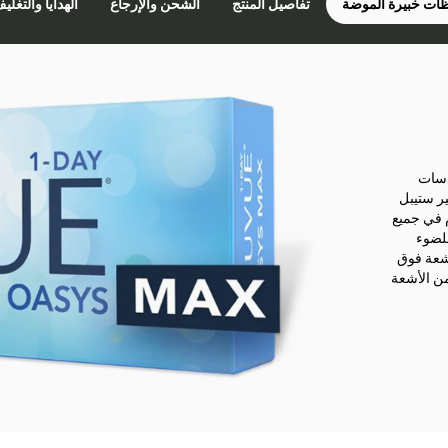
ات خبيرة الموضة
تفاصيل المنتج
الشحن والإرجاع
الهدايا والتغلي
دسات
ير ستيبل
 في جميع
للضوء
أشعة فوق
% من الأشعة فوق البنفسجية طويلة المدى و 100% من الأشعة