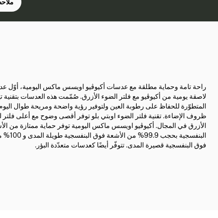
ملاحظ
راحة تامة وحماية مطلقة مع عدسات أكيوڤيو اويسس ماكس اليومية، أوّل ع
لاصقة يومية من أكيوڤيو مع فلتر الضوء الأزرق. صُمّمت هذه العدسات بتقنية ت
المتطوّرة للحفاظ على رطوبة العين ولتوفير رؤية واضحة ومريحة طوال اليوم
ظروف الإضاءة. تقنية فلتر الضوء اوبتي بلو توفر أقصى وضوح مع أعلى فلتر 
الأزرق في المجال. أكيوڤيو اويسس ماكس اليومية توفر حماية ممتازة من ال
البنفسجية بحجب 99.9
فوق البنفسجية قصيرة المدى. تتوفّر أيضًا كعدسات متعدّدة البؤر.