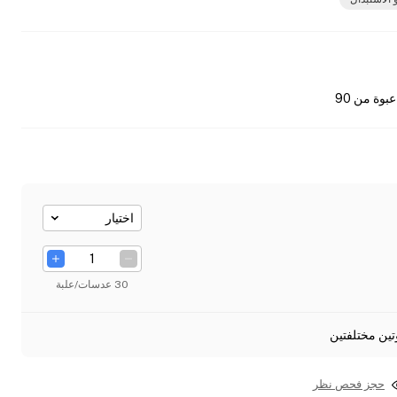
عبوة من 90
اختيار
30 عدسات/علبة
تين مختلفتين
حجز فحص نظر