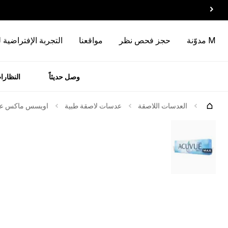
M مدوّنة
حجز فحص نظر
مواقعنا
التجربة الإفتراضية 
وصل حديثاً
النظارا
رات
الماركات
العدسات اللاصقة
عدسات لاصقة طبية
اويسس ماكس عدسات 