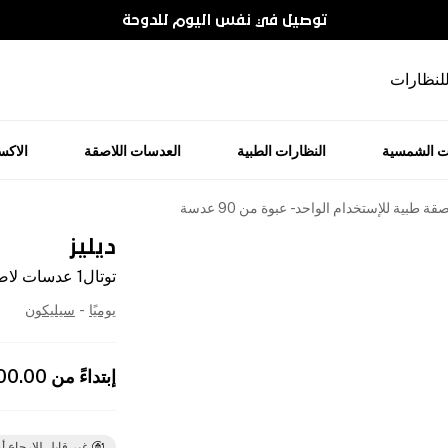
توصيل في نفس اليوم للدوحة
للنظارات
ت الشمسية
النظارات الطبية
العدسات اللاصقة
الاك
ديليز
توتال1 عدسات لاصقة طبية للإستخدام الواحد - عبوة من 90 عدسة
يوميًا
-
سيليكون
إبتداءً من
00.00
غير قابل للإرجاع أو