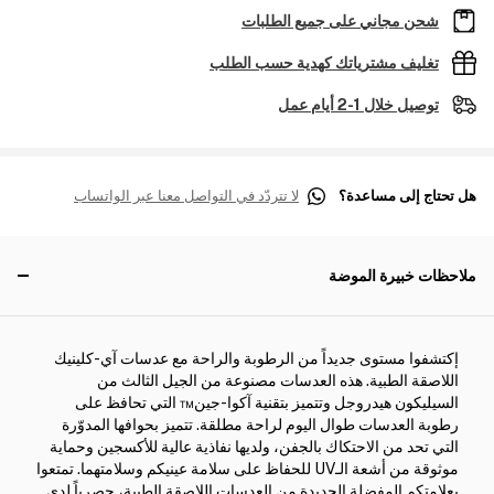
شحن مجاني على جميع الطلبات
تغليف مشترياتك كهدية حسب الطلب
توصيل خلال 1-2 أيام عمل
هل تحتاج إلى مساعدة؟
لا تتردّد في التواصل معنا عبر الواتساب
ملاحظات خبيرة الموضة
إكتشفوا مستوى جديداً من الرطوبة والراحة مع عدسات آي-كلينيك
اللاصقة الطبية. هذه العدسات مصنوعة من الجيل الثالث من
السيليكون هيدروجل وتتميز بتقنية آكوا-جين™ التي تحافظ على
رطوبة العدسات طوال اليوم لراحة مطلقة. تتميز بحوافها المدوّرة
التي تحد من الاحتكاك بالجفن، ولديها نفاذية عالية للأكسجين وحماية
موثوقة من أشعة الـUV للحفاظ على سلامة عينيكم وسلامتهما. تمتعوا
بعلامتكم المفضلة الجديدة من العدسات اللاصقة الطبية، حصرياً لدى