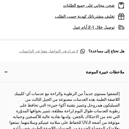
شحن مجاني على جميع الطلبات
تغليف مشترياتك كهدية حسب الطلب
توصيل خلال 1-2 أيام عمل
هل تحتاج إلى مساعدة؟
لا تتردّد في التواصل معنا عبر الواتساب
ملاحظات خبيرة الموضة
إكتشفوا مستوى جديداً من الرطوبة والراحة مع عدسات آي-كلينيك
اللاصقة الطبية. هذه العدسات مصنوعة من الجيل الثالث من
السيليكون هيدروجل وتتميز بتقنية آكوا-جين™ التي تحافظ على
رطوبة العدسات طوال اليوم لراحة مطلقة. تتميز بحوافها المدوّرة
التي تحد من الاحتكاك بالجفن، ولديها نفاذية عالية للأكسجين وحماية
موثوقة من أشعة الـUV للحفاظ على سلامة عينيكم وسلامتهما. تمتعوا
بعلامتكم المفضلة الجديدة من العدسات اللاصقة الطبية، حصرياً لدى