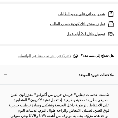
شحن مجاني على جميع الطلبات
تغليف مشترياتك كهدية حسب الطلب
توصيل خلال 1-2 أيام عمل
هل تحتاج إلى مساعدة؟
لا تتردّد في التواصل معنا عبر الواتساب
ملاحظات خبيرة الموضة
صُممت عدسات ديفاين® فريش جرين من أكيوفيو® لتعزز لون العين
الطبيعي بطريقة صحية وطبيعية. إذ تعمل تقنية لاكريون® المتطورة
على الاحتفاظ بالرطوبة داخل العدسة وتشكيل وسادة ترطيب حريرية
فوق العين، لضمان الانتعاش والراحة طوال اليوم. عدسات اليوم
الواحد هذه مزوّدة بحماية موثوقة من أشعة UVA وUVB وهي متوفرة