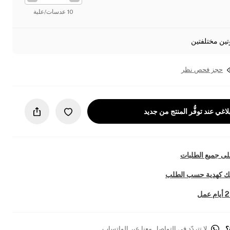
10 عدسات/علبة
تين مختلفتين
حجز فحص نظر
لاغي عند توفُّر المنتج من جديد
ى جميع الطلبات
تك كهدية حسب الطلب
؟
لا تتردّد في التواصل معنا عبر الواتساب