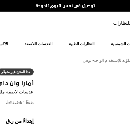
توصيل في نفس اليوم للدوحة
للنظارات
ت الشمسية
النظارات الطبية
العدسات اللاصقة
الاك
ّنة للإستخدام الواحد - توفي
هذا المنتج غير متوفّر
أمارا وان دا
عدسات لاصقة ملوّن
يوميًا
-
هيدروجيل
إبتداءً من
ر.ق