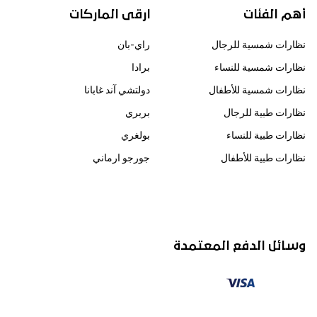
أهم الفئات
ارقى الماركات
نظارات شمسية للرجال
راي-بان
نظارات شمسية للنساء
برادا
نظارات شمسية للأطفال
دولتشي آند غابانا
نظارات طبية للرجال
بربري
نظارات طبية للنساء
بولغري
نظارات طبية للأطفال
جورجو ارماني
وسائل الدفع المعتمدة