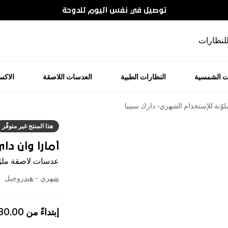
توصيل في نفس اليوم للدوحة
للنظارات
ت الشمسية
النظارات الطبية
العدسات اللاصقة
الاك
ّنة للإستخدام الشهري - دارك سيبيا
هذا المنتج غير متوفّر
أمارا وان دا
عدسات لاصقة ملوّن
شهري
-
هيدروجيل
إبتداءً من
80.00