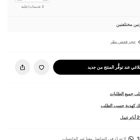
2 عدسات/علبة
تين مختلفتين
حجز فحص نظر
لاغي عند توفُّر المنتج من جديد
ى جميع الطلبات
تك كهدية حسب الطلب
؟
لا تتردّد في التواصل معنا عبر الواتساب