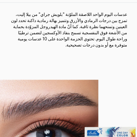
عدسات اليوم الواحد اللاصقة الملوّنة "بلويش جراي" من بيلا إليت،
تمزج بين درجات الرمادي والأزرق وتتميز بهالة رمادية داكنة تحدد لون
العينين وتمنحهما نظرة ثاقبة. كما أنّ مادة الهيدروجل المزوّدة بحماية
من الأشعة فوق البنفسجية تسمح بنفاذ الأوكسجين لتضمن ترطيبًا
وراحة طوال اليوم. تحتوي الحزمة الواحدة على 10 عدسات يومية
متوفرة مع أو بدون درجات تصحيحية.