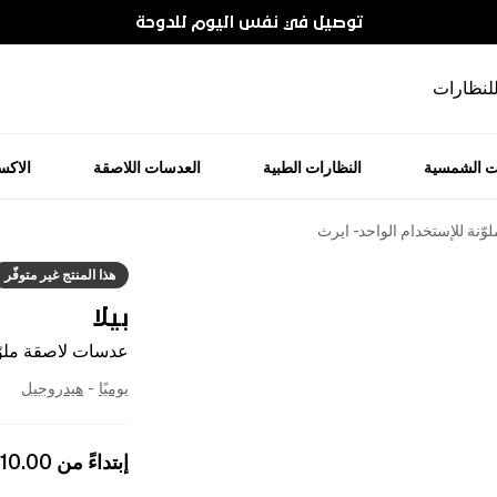
توصيل في نفس اليوم للدوحة
للنظارات
ت الشمسية
النظارات الطبية
العدسات اللاصقة
الاك
ّنة للإستخدام الواحد - ايرث
هذا المنتج غير متوفّر
بيلا
عدسات لاصقة ملوّن
يوميًا
-
هيدروجيل
إبتداءً من
110.00