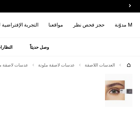
M مدوّنة
حجز فحص نظر
مواقعنا
التجربة الإفتراضية 
وصل حديثاً
النظارا
رات
الماركات
العدسات اللاصقة
عدسات لاصقة ملونة
عدسات لاصقة ملو