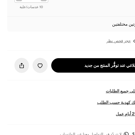
10 عدسات/علبة
تين مختلفتين
حجز فحص نظر
لاغي عند توفُّر المنتج من جديد
ى جميع الطلبات
تك كهدية حسب الطلب
؟
لا تتردّد في التواصل معنا عبر الواتساب