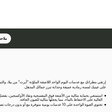
ملاحظ
إرتقي بنظراتكِ مع عدسات اليوم الواحد اللاصقة الملوّنة "أيرث" من بيلا، وال
على عينيك لمسة رمادية عميقة وجذابة تبرز جمالكِ المذهل.
استمتعي بحماية مثالية من الأشعة فوق البنفسجية ونفاذ الأوكسجين، بفضل
العالية على الاحتفاظ بالماء، مما يجعلها مثالية للعيون الجافة.
تحتوي العبوة الواحدة على 10 عدسات يومية متوفرة مع أو بدون درجات تصحيحية.