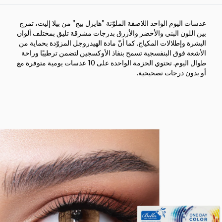
عدسات اليوم الواحد اللاصقة الملوّنة "هايزل بيج" من بيلا إليت، تمزج
بين اللون البني والأخضر والأزرق بدرجات مشرقة تليق بمختلف ألوان
البشرة وإطلالات المكياج. كما أنّ مادة الهيدروجل المزوّدة بحماية من
الأشعة فوق البنفسجية تسمح بنفاذ الأوكسجين لتضمن ترطيبًا وراحة
طوال اليوم. تحتوي الحزمة الواحدة على 10 عدسات يومية متوفرة مع
أو بدون درجات تصحيحية.