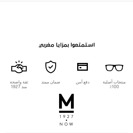
استمتعوا بمزايا مغربي
منتجات أصلية
دفع آمن
ضمان ممتد
ثقة واضحة
100٪
منذ 1927