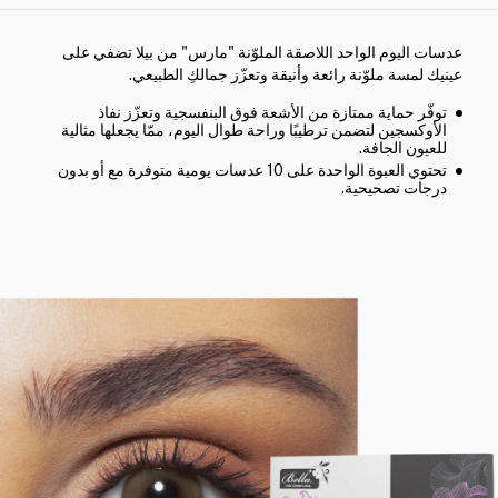
عدسات اليوم الواحد اللاصقة الملوّنة "مارس" من بيلا تضفي على
عينيك لمسة ملوّنة رائعة وأنيقة وتعزّز جمالكِ الطبيعي.
توفّر حماية ممتازة من الأشعة فوق البنفسجية وتعزّز نفاذ
الأوكسجين لتضمن ترطيبًا وراحة طوال اليوم، ممّا يجعلها مثالية
للعيون الجافة.
تحتوي العبوة الواحدة على 10 عدسات يومية متوفرة مع أو بدون
درجات تصحيحية.