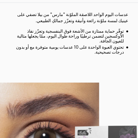
عدسات اليوم الواحد اللاصقة الملوّنة "مارس" من بيلا تضفي على
عينيك لمسة ملوّنة رائعة وأنيقة وتعزّز جمالكِ الطبيعي.
توفّر حماية ممتازة من الأشعة فوق البنفسجية وتعزّز نفاذ
الأوكسجين لتضمن ترطيبًا وراحة طوال اليوم، ممّا يجعلها مثالية
للعيون الجافة.
تحتوي العبوة الواحدة على 10 عدسات يومية متوفرة مع أو بدون
درجات تصحيحية.