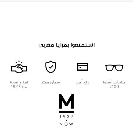
استمتعوا بمزايا مغربي
منتجات أصلية
دفع آمن
ضمان ممتد
ثقة واضحة
100٪
منذ 1927