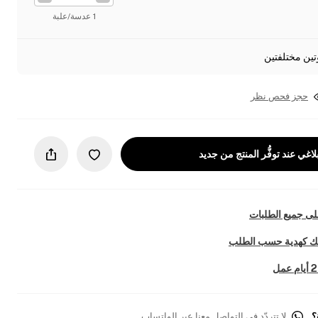
1 عدسة/علبة
تين مختلفتين
حجز فحص نظر
لاغي عند توفُّر المنتج من جديد
ى جميع الطلبات
تك كهدية حسب الطلب
؟
لا تتردّد في التواصل معنا عبر الواتساب