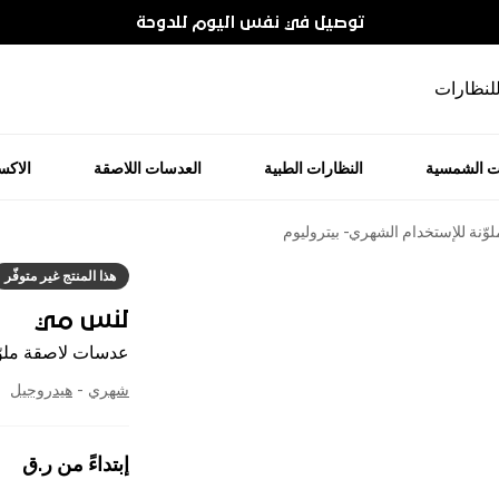
توصيل في نفس اليوم للدوحة
للنظارات
ت الشمسية
النظارات الطبية
العدسات اللاصقة
الاك
ّنة للإستخدام الشهري - بيتروليوم
هذا المنتج غير متوفّر
لنس مي
عدسات لاصقة ملوّن
شهري
-
هيدروجيل
إبتداءً من
ر.ق