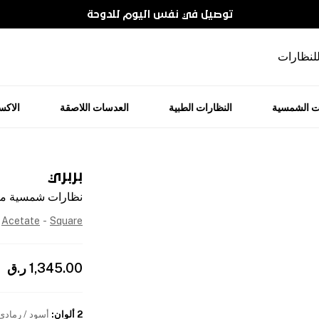
توصيل في نفس اليوم للدوحة
للنظارات
ت الشمسية
النظارات الطبية
العدسات اللاصقة
الاك
بربري
نظارات شمسية مربّ
Acetate
-
Square
1,345.00
ر.ق
2 ألوان
:
أسود / رمادي