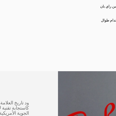
ن راي بان
خدام طوال
كاستجابة تقنية ل