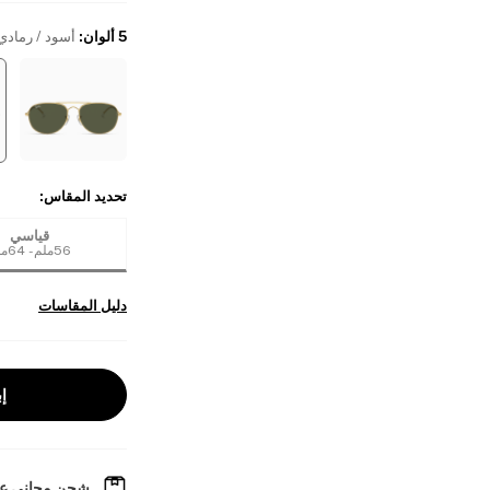
5 ألوان
:
أسود / رمادي
تحديد المقاس
:
قياسي
56ملم - 64ملم
دليل المقاسات
إب
شحن مجاني عل