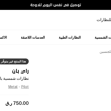
توصيل في نفس اليوم للدوحة
للنظارات
ت الشمسية
النظارات الطبية
العدسات اللاصقة
الاك
للجنسين
هذا المنتج غير متوفّر
راي بان
نظارات شمسية باي
Metal
-
Pilot
750.00
ر.ق