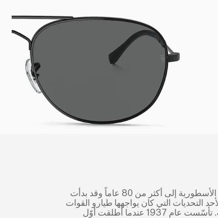
ود تاريخ العلامة الأسطورية إلى أكثر من 80 عاماً وقد بدأت
أحد التحديات التي كان يواجهها طيارو القوات
الجوية الأمريكية. تأسّست عام 1937 عندما أطلقت أوّل