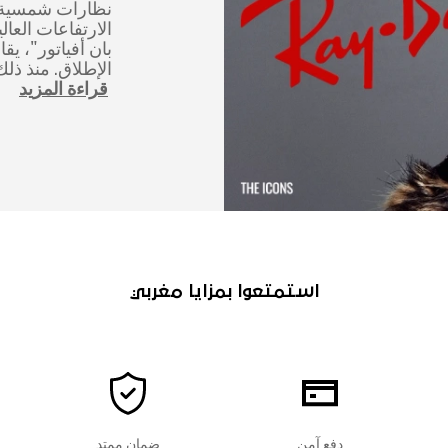
نظارات شمسية 
الارتفاعات العال
بان أفياتور"، يق
الإطلاق. منذ ذل
قراءة المزيد
استمتعوا بمزايا مغربي
دفع آمن
ضمان ممتد