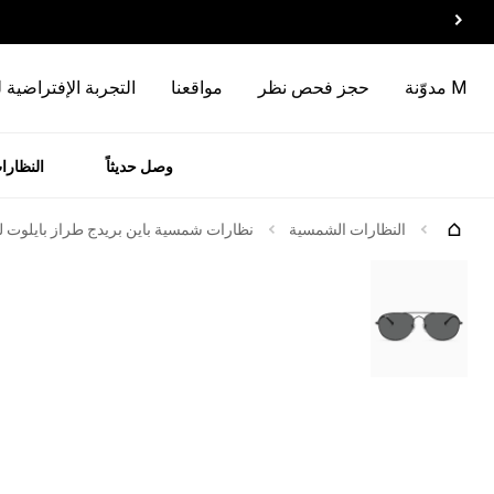
M مدوّنة
حجز فحص نظر
مواقعنا
التجربة الإفتراضية 
وصل حديثاً
النظارا
رات
الماركات
جرّبها
النظارات الشمسية
نظارات شمسية باين بريدج طراز بايلوت 