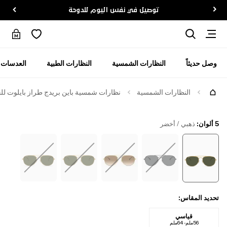
توصيل في نفس اليوم للدوحة
وصل حديثاً
النظارات الشمسية
النظارات الطبية
العدسات ا
جرّبها
النظارات الشمسية
نظارات شمسية باين بريدج طراز بايلوت لل
5 ألوان
:
ذهبي / أخضر
تحديد المقاس
:
قياسي
56ملم - 64ملم