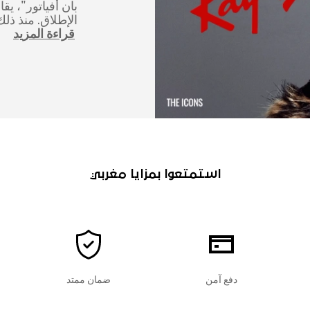
بان أفياتور"، يق
الإطلاق. منذ ذل
قراءة المزيد
استمتعوا بمزايا مغربي
دفع آمن
ضمان ممتد