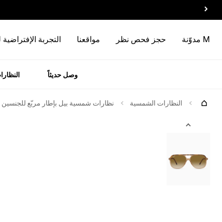
M مدوّنة
حجز فحص نظر
مواقعنا
التجربة الإفتراضية 
وصل حديثاً
النظارا
رات
الماركات
جرّبها
النظارات الشمسية
نظارات شمسية بيل بإطار مربّع للجنسين