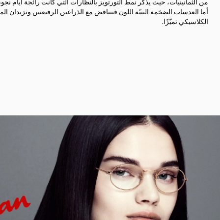
من الثمانينيات، حيث يذكّر نمط التورتويز بالنظارات التي كانت رائجة أيام نجو
أما العدسات الضخمة البنيّة اللون فتتناقض مع الذراعين الرفيعتين وتزيدان ال
الكلاسيكي تميّزًا.