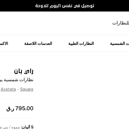
توصيل في نفس اليوم للدوحة
للنظارات
ت الشمسية
النظارات الطبية
العدسات اللاصقة
الاك
راي بان
نظارات شمسية بيل
Acetate
-
Square
795.00
ر.ق
5 ألوان
:
مموه / بني 