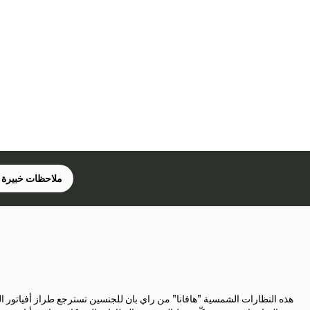
ملاحظات خبيرة 
هذه النظارات الشمسية "هافانا" من راي بان للجنسين تسترجع طراز أفياتور ا