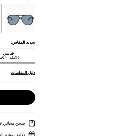
تحديد المقاس
:
قياسي
56ملم - 64ملم
دليل المقاسات
شحن مجاني عل
تغليف مشتريا