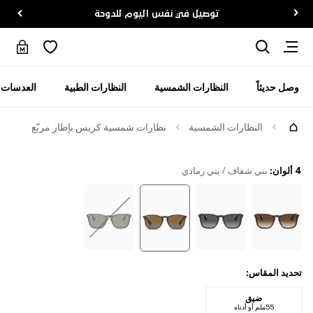
توصيل في نفس اليوم للدوحة
وصل حديثاً
النظارات الشمسية
النظارات الطبية
العدسات ا
جرّبها
النظارات الشمسية
نظارات شمسية كريس بإطار مربّع
4 ألوان
:
بني شفاف / بني رمادي
تحديد المقاس
:
ضيق
55ملم أو أدناه