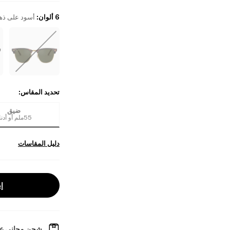
6 ألوان
:
أسود على ذه
تحديد المقاس
:
ضيق
55ملم أو أدناه
دليل المقاسات
إب
شحن مجاني عل