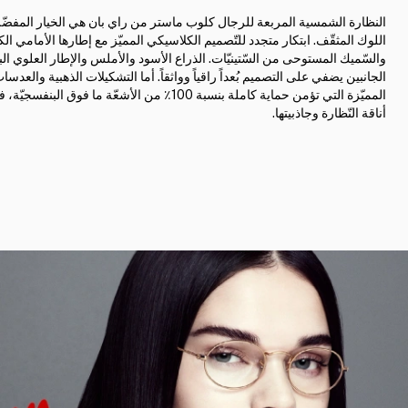
النظارة الشمسية المربعة للرجال كلوب ماستر من راي بان هي الخيار المفضّل
اللوك المثقّف. ابتكار متجدد للتّصميم الكلاسيكي المميّز مع إطارها الأمامي الك
والسّميك المستوحى من السّتينيّات. الذراع الأسود والأملس والإطار العلوي ال
الجانبين يضفي على التصميم بُعداً راقياً وواثقاً. أما التشكيلات الذهبية والعدس
المميّزة التي تؤمن حماية كاملة بنسبة 100٪ من الأشعّة ما فوق البنف
أناقة النّظارة وجاذبيتها.