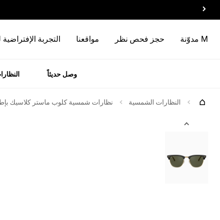
M مدوّنة
حجز فحص نظر
مواقعنا
التجربة الإفتراضية 
وصل حديثاً
النظارا
رات
الماركات
جرّبها
النظارات الشمسية
نظارات شمسية كلوب ماستر كلاسيك بإطار