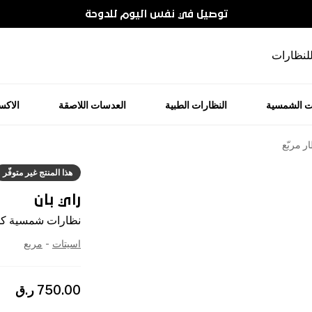
توصيل في نفس اليوم للدوحة
للنظارات
ت الشمسية
النظارات الطبية
العدسات اللاصقة
الاك
 مربّع
هذا المنتج غير متوفّر
راي بان
نظارات شمسية كلو
اسيتات
-
مربع
750.00
ر.ق