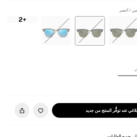
بي / أخضر
+2
لاغي عند توفُّر المنتج من جديد
ى جميع الطلبات