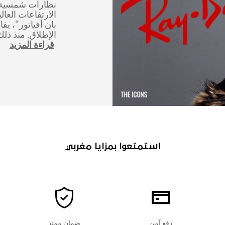
نظارات شمسية 
الارتفاعات العال
بان أفياتور"، يق
الإطلاق. منذ ذل
قراءة المزيد
استمتعوا بمزايا مغربي
دفع آمن
ضمان ممتد