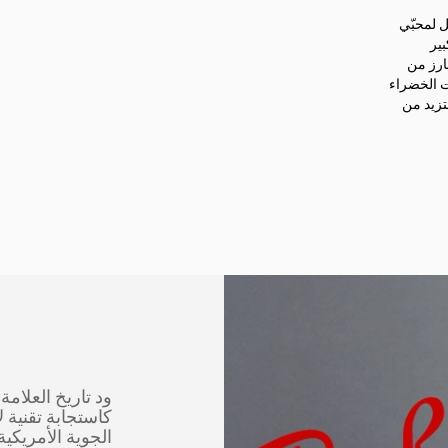
 لمحبّي
بير
بارز من
ات الخضراء
سجيّة، فتزيد من
كاستجابة تقنية ل