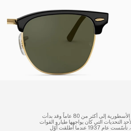
ود تاريخ العلامة الأسطورية إلى أكثر من 80 عاماً وقد بدأت
أحد التحديات التي كان يواجهها طيارو القوات
الجوية الأمريكية. تأسّست عام 1937 عندما أطلقت أوّل