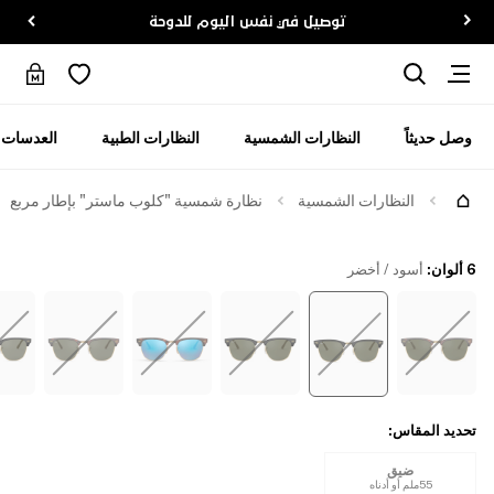
توصيل في نفس اليوم للدوحة
وصل حديثاً
النظارات الشمسية
النظارات الطبية
العدسات ا
جرّبها
النظارات الشمسية
نظارة شمسية "كلوب ماستر" بإطار مربع
6 ألوان
:
أسود / أخضر
تحديد المقاس
:
ضيق
55ملم أو أدناه