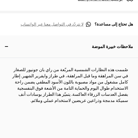
هل تحتاج إلى مساعدة؟
لا تتردّد في التواصل معنا عبر الواتساب
ملاحظات خبيرة الموضة
صُممت هذه النظارات الشمسية المربّعة من راي بان جونيور للصغار
في سن المراهقة وما قبل المراهقة، في طراز وايفرير الشهير. إطار
كامل مشغول من مواد مصبوبة باللون الأسود المطفي يضمن راحة
الاستخدام طوال اليوم والحماية التامة من الأشعة فوق البنفسجية
بفضل العدسات الزرقاء العاكسة. يتميّز هذا الطراز بوسادات أنف
سميكة مدمجة وذراعين عريضين لاستخدام عملي وملائم.