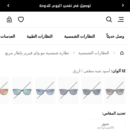
توصيل في نفس اليوم للدوحة
وصل حديثاً
النظارات الشمسية
النظارات الطبية
العدسات ا
جرّبها
النظارات الشمسية
نظارة شمسية نيو واي فيرير بإطار مربع
12 ألوان
:
أسود شبه مطفي / أزرق
تحديد المقاس
:
ضيق
55ملم أو أدناه