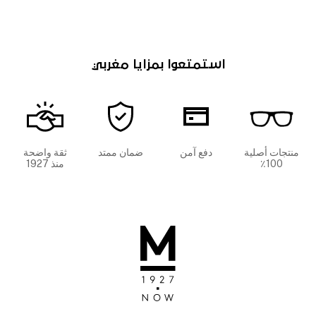
استمتعوا بمزايا مغربي
منتجات أصلية
دفع آمن
ضمان ممتد
ثقة واضحة
100٪
منذ 1927