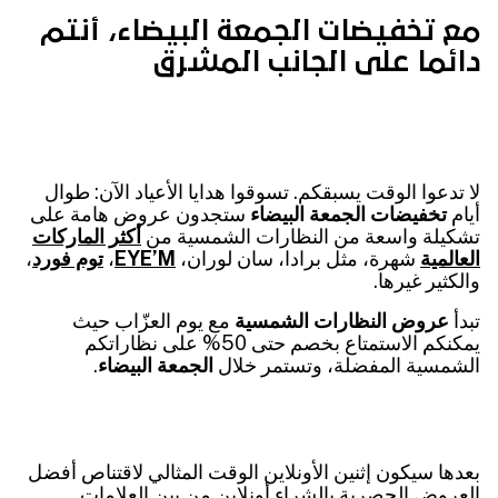
مع تخفيضات الجمعة البيضاء، أنتم
دائما على الجانب المشرق
لا تدعوا الوقت يسبقكم. تسوقوا هدايا الأعياد الآن: طوال
أيام
تخفيضات الجمعة البيضاء
ستجدون عروض هامة على
تشكيلة واسعة من النظارات الشمسية من
أكثر الماركات
العالمية
شهرة، مثل برادا، سان لوران،
EYE’M
،
توم فورد
،
والكثير غيرها.
تبدأ
عروض النظارات الشمسية
مع يوم العزّاب حيث
يمكنكم الاستمتاع بخصم حتى 50% على نظاراتكم
الشمسية المفضلة، وتستمر خلال
الجمعة البيضاء
.
بعدها سيكون إثنين الأونلاين الوقت المثالي لاقتناص أفضل
العروض الحصرية بالشراء أونلاين من بين العلامات