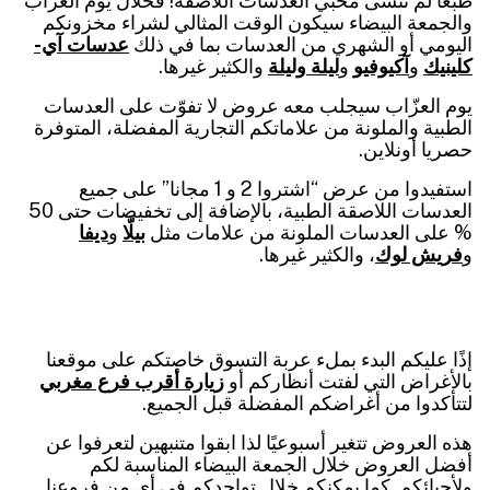
طبعا لم ننسى محبي العدسات اللاصقة! فخلال يوم العزّاب
والجمعة البيضاء سيكون الوقت المثالي لشراء مخزونكم
اليومي أو الشهري من العدسات بما في ذلك
عدسات آي-
كلينيك
و
آكيوفيو
و
ليلة وليلة
والكثير غيرها.
يوم العزّاب سيجلب معه عروض لا تفوّت على العدسات
الطبية والملونة من علاماتكم التجارية المفضلة، المتوفرة
حصريا أونلاين.
استفيدوا من عرض “اشتروا 2 و 1 مجانا” على جميع
العدسات اللاصقة الطبية، بالإضافة إلى تخفيضات حتى 50
% على العدسات الملونة من علامات مثل
بيلّا
و
ديفا
و
فريش لوك
، والكثير غيرها.
إذًا عليكم البدء بملء عربة التسوق خاصتكم على موقعنا
بالأغراض التي لفتت أنظاركم أو
زيارة أقرب فرع مغربي
لتتأكدوا من أغراضكم المفضلة قبل الجميع.
هذه العروض تتغير أسبوعيًا لذا ابقوا متنبهين لتعرفوا عن
أفضل العروض خلال الجمعة البيضاء المناسبة لكم
ولأحبائكم. كما يمكنكم خلال تواجدكم في أي من فروعنا