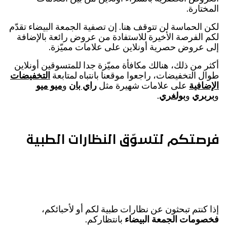
المختارة.
لكن الحماسة لن تتوقف هنا. إن تصفية الجمعة البيضاء تقدّم
لكم الفرصة الأخيرة للاستفادة من عروض رائعة بالإضافة
إلى عروض حصرية أونلاين على علامات مميّزة.
أكثر من ذلك، هنالك مكافأة مميّزة جدا للمتسوقين أونلاين
طوال التخفيضات، راجعوا موقعنا بانتباه لمتابعة
التخفيضات
الإضافية
على علامات شهيرة مثل
راي بان
و
ميو ميو
و
بربري
و
بولغري
.
فرصتكم لتسوّق النظارات الطبية
إذا كنتم تبحثون عن نظارات طبية لكم أو لأحبائكم،
فخصومات الجمعة البيضاء
بانتظاركم.