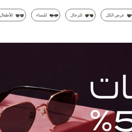
عرض الكل
للرجال
للنساء
للأطفال