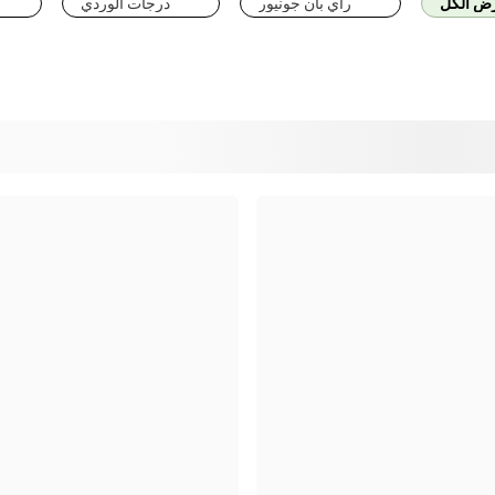
ض الكل
راي بان جونيور
درجات الوردي