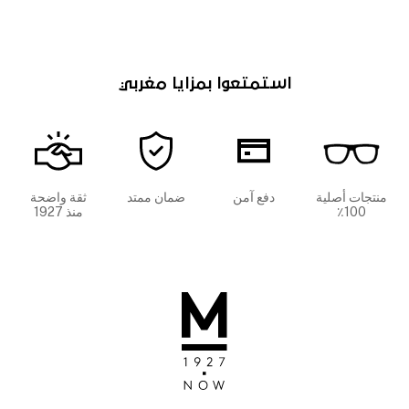
استمتعوا بمزايا مغربي
منتجات أصلية
دفع آمن
ضمان ممتد
ثقة واضحة
100٪
منذ 1927