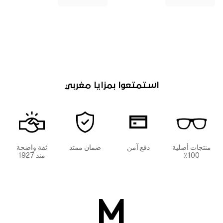
استمتعوا بمزايا مغربي
منتجات أصلية
دفع آمن
ضمان ممتد
ثقة واضحة
100٪
منذ 1927