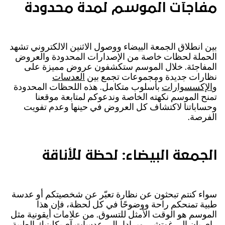
مفاجآت الموسم لمدة محدودة
بين انطلاق الجمعة البيضاء ووصول الاثنين الالكتروني تشهد
الحملة لحظات خاصة من الإصدارات المحدودة والعروض
المفاجئة. خلال الموسم ستكشفون عروض مميزة على
نظارات جديدة ومجموعات تجمع بين
العدسات
و
الإكسسوارات
بأسلوب متكامل. هذه اللحظات المحدودة
تمنح الموسم نكهته الخاصة وندعوكم لمتابعة موقعنا
وحساباتنا لاكتشاف كل العروض في حينها وعدم تفويت
الفرصة.
الجمعة البيضاء: لحظة للأناقة
سواء كنتم تبحثون عن نظارة تعبّر عن شخصيتكم أو عدسة
طبية تمنحكم راحة ووضوحًا في كل لحظة، فإن هذا
الموسم هو الوقت الأمثل للتسوق. من علامات أيقونية مثل
راي بان إلى غوتشي وبرادا، الى
عدسات آي-كلينيك
الطبية