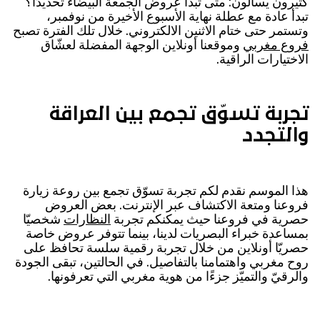
كثيرون يسألون: متى تبدأ عروض الجمعة البيضاء تحديدًا؟
تبدأ عادة مع عطلة نهاية الأسبوع الأخيرة من نوفمبر،
وتستمر حتى ختام الاثنين الالكتروني. خلال تلك الفترة تصبح
فروع مغربي
وموقعنا أونلاين الوجهة المفضلة لعشّاق
الاختيارات الراقية.
تجربة تسوّق تجمع بين العراقة
والتجدد
هذا الموسم نقدم لكم تجربة تسوّق تجمع بين روعة زيارة
فروعنا ومتعة الاكتشاف عبر الإنترنت. بعض العروض
حصرية في فروعنا حيث يمكنكم تجربة
النظارات
شخصيّا
بمساعدة خبراء البصريات لدينا، بينما تتوفر عروض خاصة
حصريّا أونلاين من خلال تجربة رقمية سلسة تحافظ على
روح مغربي واهتمامنا بالتفاصيل. في الحالتين، تبقى الجودة
والرقيّ والتميّز جزءًا من هوية مغربي التي تعرفونها.