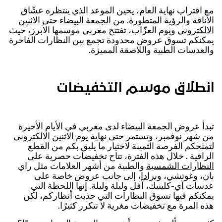
مع اقتراب نهاية العام، يحين الموعد الذي ينتظره عشّاق
الأناقة والرؤية المتطورة. من
الجمعة البيضاء
حتى
الاثنين
الالكتروني
ويوم العزّاب، تفتتح مغربي موسمها الأبرز، حيث
يمكنكم تسوق عروض محدودة تجمع بين النظارات الفاخرة
والعدسات الطبية واللاصقة المميزة.
انطلاق موسم التخفيضات
تبدأ عروض الجمعة البيضاء لدى مغربي في الأيام الأخيرة
من شهر نوفمبر، وتستمر حتى نهاية يوم
الاثنين الالكتروني
لتمنحكم الفرصة الثمينة لاختيار ما يليق بكم من القطع
الراقية . خلال هذه الفترة، تتاح تخفيضات حصرية على
النظارات الشمسية
والطبية من أشهر العلامات مثل راي
بان، وغوتشي، و
برادا
، إلى جانب عروض خاصة على
عدسات آي-كلينيك، آفل وليلة وليلة. إنها اللحظة التي
يمكنكم فيها تسوق النظارات التي جذبت أنظاركم، لكن
هذه المرة مع تخفيضات مغرية لا تتكرر كثيرًا.