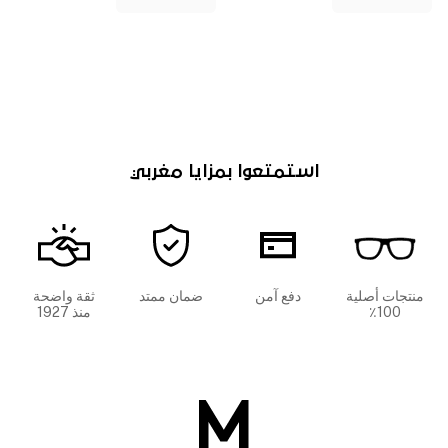
استمتعوا بمزايا مغربي
منتجات أصلية
دفع آمن
ضمان ممتد
ثقة واضحة
100٪
منذ 1927