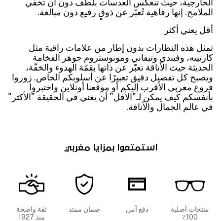
الخارجية، حيث تنعكس العدسات بلطف دون أن تخفي
الملامح. إنها رفاهية تُعبّر عن ذوقٍ رفيع دون مبالغة.
أقل يعني أكثر
تمثل هذه النظارات بدون إطار من علامات راقية مثل
كارتييه، وفيندي وتيفاني ومونوستروم جوهر الفخامة
الحديثة حيث الأناقة تعبّر عن ذاتها بقمّة الهدوء والخفّة،
ويصبح كل تفصيل دقيق تعبيرًا عن أسلوبكم الخاص. زوروا
فروع مغربي
الأقرب إليكم أو موقعنا أونلاين واختبروا
بأنفسكم كيف يمكن لـ"الأقل" أن يعني في الحقيقة "الأكثر"
في عالم الجمال والأناقة.
استمتعوا بمزايا مغربي
منتجات أصلية
دفع آمن
ضمان ممتد
ثقة واضحة
100٪
منذ 1927