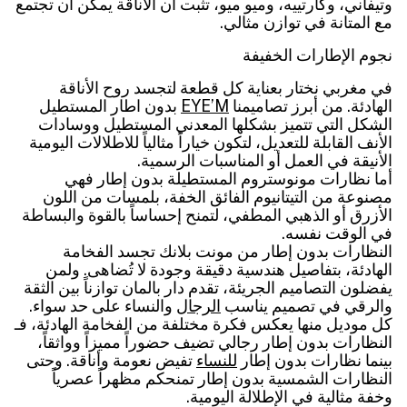
وتيفاني، وكارتييه، وميو ميو، تثبت أن الأناقة يمكن أن تجتمع
مع المتانة في توازن مثالي.
نجوم الإطارات الخفيفة
في مغربي نختار بعناية كل قطعة لتجسد روح الأناقة
الهادئة. من أبرز تصاميمنا
EYE’M
بدون اطار المستطيل
الشكل التي تتميز بشكلها المعدني المستطيل ووسادات
الأنف القابلة للتعديل، لتكون خياراً مثالياً للاطلالات اليومية
الأنيقة في العمل أو المناسبات الرسمية.
أما نظارات مونوستروم المستطيلة بدون إطار فهي
مصنوعة من التيتانيوم الفائق الخفة، بلمسات من اللون
الأزرق أو الذهبي المطفي، لتمنح إحساساً بالقوة والبساطة
في الوقت نفسه.
النظارات بدون إطار من مونت بلانك تجسد الفخامة
الهادئة، بتفاصيل هندسية دقيقة وجودة لا تُضاهى. ولمن
يفضلون التصاميم الجريئة، تقدم دار بالمان توازناً بين الثقة
والرقي في تصميم يناسب
الرجال
والنساء على حد سواء.
كل موديل منها يعكس فكرة مختلفة من الفخامة الهادئة، فـ
النظارات بدون إطار رجالي تضيف حضوراً مميزاً وواثقاً،
بينما نظارات بدون إطار
للنساء
تفيض نعومة وأناقة. وحتى
النظارات الشمسية بدون إطار تمنحكم مظهراً عصرياً
وخفة مثالية في الإطلالة اليومية.