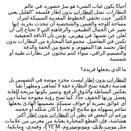
أحيانًا يكون غياب الشيء هو سرّ حضوره. في عالم
النظارات، تمثل
النظارات
بدون إطار فلسفة "القليل يعني
الكثير" حيث تختفي الخطوط المعدنية السميكة لتترك
مساحة للوجه والعينين والشخصية أن تتحدث بحرية. إنها
تعبير عن الجمال الطبيعي، والرفاهية التي لا تحتاج إلى أن
تُعلن عن نفسها. في
مغربي
، نؤمن بأن الأناقة الحقيقية
تكمن في التفاصيل. مجموعتنا المختارة من النظارات بدون
إطار تجسد هذا المفهوم، و تجمع بين الخفة والدقة
والتصميم الراقي، سواء كنتم تبحثون عن نظارات طبية أو
شمسية.
ما الذي يجعلها فريدة؟
النظارات بدون إطار
ليست مجرد موضة في التصميم، بل
هندسة دقيقة تمنح النظارة خفة لا تُضاهى ومظهراً نقياً
يعكس البساطة والذوق الرفيع. وتتميز بكونها مريحة للغاية
بفضل وزنها الخفيف جدًّا، كما تمنح رؤية مفتوحة تماماً دون
أي عوائق بصرية أو حواف سميكة. تصميمها الهادئ يجعلها
تتناغم بسهولة مع ملامح الوجه، أياً كان شكله أو حجمه.
ورغم أن البعض قد يظن أن
النظارات بدون إطار
أكثر
هشاشة، فإن القطع المختارة بعناية من مغربي من علامات
مثل
مونت بلانك
، و
مونوستروم
، EYE'M، وفيندي، ومايكيتا،