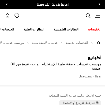
!مرحباً كويت، لقد وصلنا
تخفيضات
النظارات الشمسية
النظارات الطبية
العدسات ال
العدسات اللاصقة
عدسات لاصقة طبية
مويست عدسات لاصقة ط
أكيفيو
مويست عدسات لاصقة طبية للإستخدام الواحد - عبوة من 30
عدسة
يوميًا
-
هيدروجيل
جميع الأسعار شاملة ضريبة القيمة المضافة
غير قابل للإرجاع أو الاستبدال