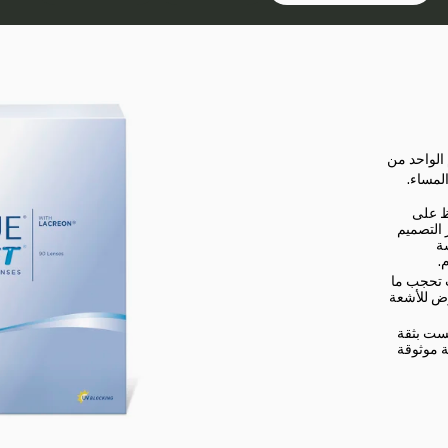
 الواحد من
لمساء.
فظ على
وفّر التصميم
سة
ث تحجب ما
نيك من التعرّض للأشعة
يست بثقة
ة موثوقة