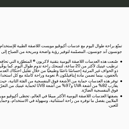
تمتّع براحة طوال اليوم مع عدسات أكيوڤيو مويست اللاصقة الطبية للإستخدام
جونسون آند جونسون، المصمّمة لتوفير رؤية واضحة ومريحة من الصباح إلى ا
صُنعت هذه العدسات اللاصقة اليومية بتقنية لاكريون ® المتطوّرة التي تحا
ترطيب عينيك لأكثر من 20 ساعة، لتمنحك راحة تدوم طوال اليوم. كما ي
ذو الحواف غير المرئية إحساسًا ناعمًا وطبيعيًا من خلال تقليل احتكاك العد
بالجفون، بينما تضمن مادة إيتافيلكون A نعومة وراحة كاملة مع كل استخدام.
توفر هذه العدسات حماية من الأشعة فوق البنفسجية من الفئة الثانية، حي
يقارب 82% من أشعة UVA و97% من أشعة UVB لحماية عي
فوق البنفسجية الضارّة.
بصفتها العدسات اللاصقة اليومية الأكثر مبيعًا في العالم، تحظى أكيوڤيو مو
الملايين بفضل ما توفره من راحة استثنائية، وسهولة في الاستخدام، وحماي
للعين.