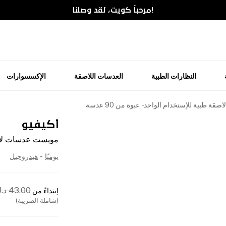
!مرحباً كويت، لقد وصلنا
النظارات الطبية
العدسات اللاصقة
الإكسسوارات
طبية للإستخدام الواحد - عبوة من 90 عدسة
أكيفيو
مويست عدسات لاصقة ط
يوميًا
-
هيدروجيل
43.00
د.
إبتداءً من
(شاملة الضريبة)