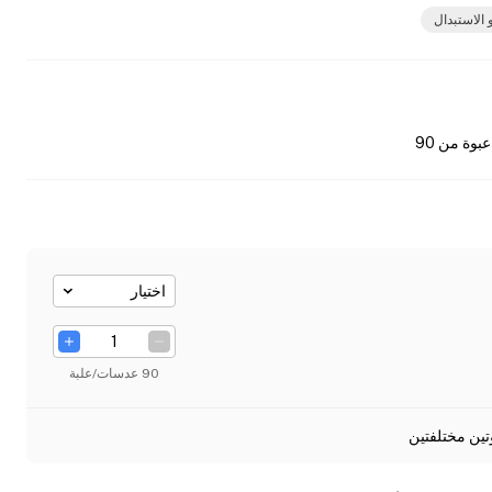
 الاستبدال
عبوة من 90
اختيار
90 عدسات/علبة
تين مختلفتين