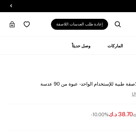
إعادة طلب العدسات اللاصقة
الماركات
وصل حديثاً
بية للإستخدام الواحد - عبوة من 90 عدسة
U
38.70
د.ك
ك
10.00%-