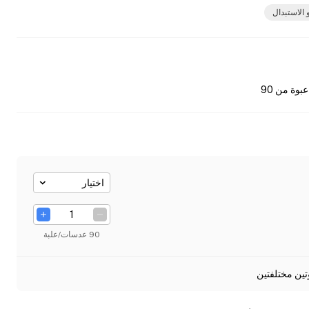
 الاستبدال
عبوة من 90
اختيار
90 عدسات/علبة
تين مختلفتين