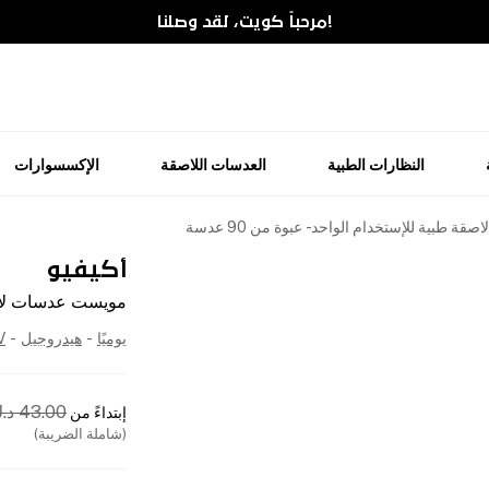
!مرحباً كويت، لقد وصلنا
النظارات الطبية
العدسات اللاصقة
الإكسسوارات
طبية للإستخدام الواحد - عبوة من 90 عدسة
أكيفيو
مويست عدسات لاصقة ط
يوميًا
-
هيدروجيل
-
V
43.00
د.
إبتداءً من
(شاملة الضريبة)