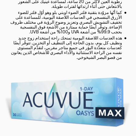
رطوبة العين لأكثر من 20 ساعة، لمساعدة عينيك على الشعور
بالانتعاش حتى أثناء ارتدائها لفترات طويلة.
كما أنّها مزوّدة بتقنية فلتر الضوء اوبتي بلو وهو أوّل فلتر للضوء
الأزرق البنفسجي في العدسات اللاصقة اليومية، للمساعدة على
تخفيف التشويش البصري وتعزيز وضوح الرؤية في مختلف ظروف
الإضاءة. وتوفّر أيضًا حماية ممتازة من الأشعة فوق البنفسجية
بحجب 99.9% من أشعة UVA و100% من أشعة UVB.
هذه العدسات اللاصقة اليومية تمنحك راحة استخدام زوج جديد
ونظيف كل يوم، بدون الحاجة إلى التنظيف أو التخزين. تتوفّر أيضًا
كعدسات متعدّدة البؤر في جميع متاجر مغربي، لتقدّم المستوى
نفسه من الراحة الاستثنائية والأداء البصري للأشخاص الذين يعانون
من قصو البصر الشيخوخي.