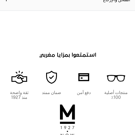
استمتعوا بمزايا مغربي
منتجات أصلية
دفع آمن
ضمان ممتد
ثقة واضحة
100٪
منذ 1927