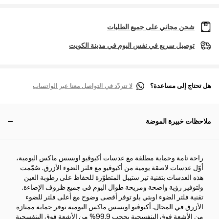
شحن مجاني على جميع الطلبات
توصيل سريع في نفس اليوم في مدينة الكويت
هل تحتاج إلى مساعدة؟
لا تتردّد في التواصل معنا عبر الواتساب
ملاحظات خبيرة الموضة
راحة تامة وحماية مطلقة مع عدسات أكيوڤيو اويسس ماكس اليومية،
أوّل عدسات لاصقة يومية من أكيوڤيو مع فلتر الضوء الأزرق. صُمّمت
هذه العدسات بتقنية تير ستيبل المتطوّرة للحفاظ على رطوبة العين
ولتوفير رؤية واضحة ومريحة طوال اليوم في جميع ظروف الإضاءة.
تقنية فلتر الضوء اوبتي بلو توفر أقصى وضوح مع أعلى فلتر للضوء
الأزرق في المجال. أكيوڤيو اويسس ماكس اليومية توفر حماية ممتازة
من الأشعة فوق البنفسجية بحجب 99.9% من الأشعة فوق البنفسجية