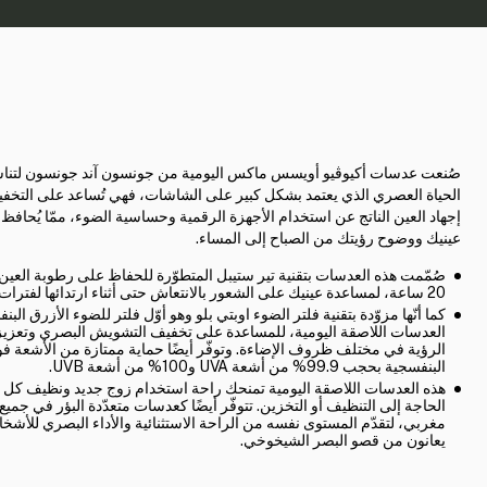
صُنعت عدسات أكيوڤيو أويسس ماكس اليومية من جونسون آند جونسون لتن
الحياة العصري الذي يعتمد بشكل كبير على الشاشات، فهي تُساعد على التخ
إجهاد العين الناتج عن استخدام الأجهزة الرقمية وحساسية الضوء، ممّا يُحافظ
عينيك ووضوح رؤيتك من الصباح إلى المساء.
صُمّمت هذه العدسات بتقنية تير ستيبل المتطوّرة للحفاظ على رطوبة العين 
20 ساعة، لمساعدة عينيك على الشعور بالانتعاش حتى أثناء ارتدائها لفترات طويلة.
كما أنّها مزوّدة بتقنية فلتر الضوء اوبتي بلو وهو أوّل فلتر للضوء الأزرق ال
العدسات اللاصقة اليومية، للمساعدة على تخفيف التشويش البصري وتعزي
الرؤية في مختلف ظروف الإضاءة. وتوفّر أيضًا حماية ممتازة من الأشعة ف
البنفسجية بحجب 99.9% من أشعة UVA و100% من أشعة UVB.
هذه العدسات اللاصقة اليومية تمنحك راحة استخدام زوج جديد ونظيف كل ي
الحاجة إلى التنظيف أو التخزين. تتوفّر أيضًا كعدسات متعدّدة البؤر في جميع
مغربي، لتقدّم المستوى نفسه من الراحة الاستثنائية والأداء البصري للأشخ
يعانون من قصو البصر الشيخوخي.