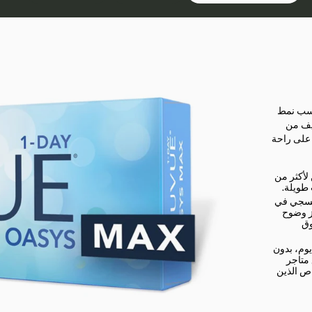
اسب نمط
فيف من
 على راحة
لأكثر من
بنفسجي في
ز وضوح
وق
وم، بدون
 متاجر
اص الذين