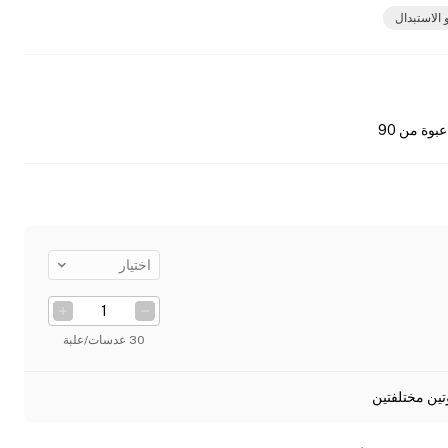
 الاستبدال
عبوة من 90
اختيار
30 عدسات/علبة
تين مختلفتين