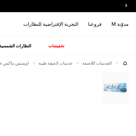
مدوّنة M
فروعنا
التجربة الإفتراضية للنظارات
تخفيضات
النظارات الشمسية
سسوارات
الماركات
وصل
حديثاً
العدسات اللاصقة
عدسات لاصقة طبية
اويسس ماكس عدسات 