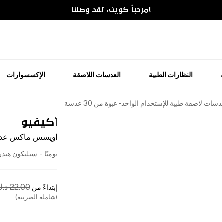
!مرحباً كويت، لقد وصلنا
النظارات الطبية
العدسات اللاصقة
الإكسسوارات
لاصقة طبية للإستخدام الواحد - عبوة من 30 عدسة
أكيفيو
اويسس ماكس عدسات ل
يوميًا
-
سيليكون هيد
22.00
د.ك
إبتداءً من
(شاملة الضريبة)