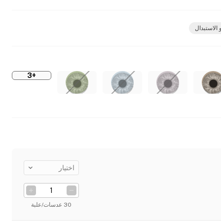
 الاستبدال
+3
اختيار
30 عدسات/علبة