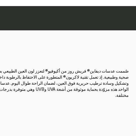
صُممت عدسات ديفاين® فريش روز من أكيوفيو® لتعزز لون العين الطبيعي ب
صحية وطبيعية. إذ تعمل تقنية لاكريون® المتطورة على الاحتفاظ بالرطوبة دا
وتشكيل وسادة ترطيب حريرية فوق العين، لضمان الراحة طوال اليوم. عدسات
الواحد هذه مزوّدة بحماية موثوقة من أشعة UVA وUVB وه
مختلفة.