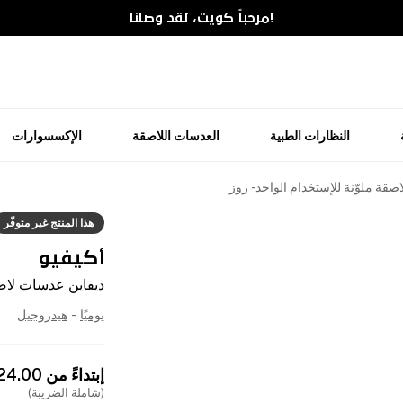
!مرحباً كويت، لقد وصلنا
النظارات الطبية
العدسات اللاصقة
الإكسسوارات
قة ملوّنة للإستخدام الواحد - روز
هذا المنتج غير متوفّر
أكيفيو
ديفاين عدسات لاصقة
يوميًا
-
هيدروجيل
إبتداءً من
24.00
(شاملة الضريبة)