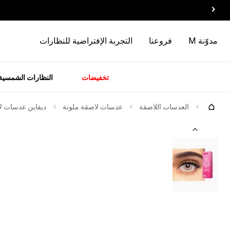
مدوّنة M
فروعنا
التجربة الإفتراضية للنظارات
تخفيضات
النظارات الشمسية
سسوارات
الماركات
وصل
حديثاً
العدسات اللاصقة
عدسات لاصقة ملونة
ديفاين عدسات لاص