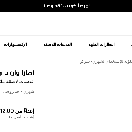
!مرحباً كويت، لقد وصلنا
النظارات الطبية
العدسات اللاصقة
الإكسسوارات
ّنة للإستخدام الشهري - شوكو
أمارا وان دا
عدسات لاصقة ملوّ
شهري
-
هيدروجيل
إبتداءً من
12.00
(شاملة الضريبة)