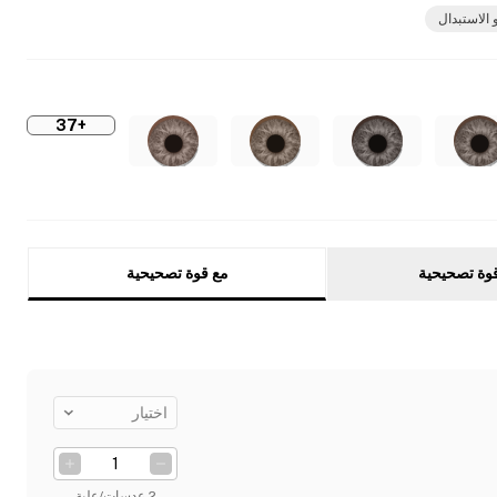
 الاستبدال
+37
وة تصحيحية
مع قوة تصحيحية
اختيار
2 عدسات/علبة