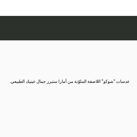
عدسات "شوكو" اللاصقة الملوّنة من أمارا ستبرز جمال عينيك الطبيعي.