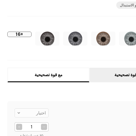
 الاستبدال
+16
وة تصحيحية
مع قوة تصحيحية
اختيار
10 عدسات/علبة