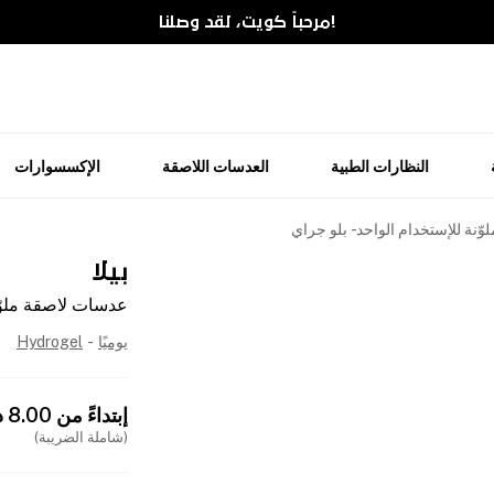
!مرحباً كويت، لقد وصلنا
النظارات الطبية
العدسات اللاصقة
الإكسسوارات
نة للإستخدام الواحد - بلو جراي
بيلا
عدسات لاصقة ملوّنة
يوميًا
-
Hydrogel
إبتداءً من
8.00
د
(شاملة الضريبة)