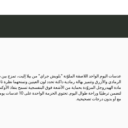
عدسات اليوم الواحد اللاصقة الملوّنة "بلويش جراي" من بيلا إليت، تمزج بين
الرمادي والأزرق وتتميز بهالة رمادية داكنة تحدد لون العينين وتمنحهما نظرة ثاقب
مادة الهيدروجل المزوّدة بحماية من الأشعة فوق البنفسجية تسمح بنفاذ الأوك
لتضمن ترطيبًا وراحة طوال اليوم. تحتوي الحز
مع أو بدون درجات تصحيحية.