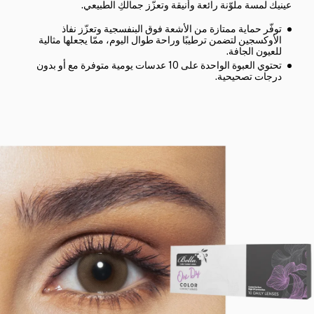
عينيك لمسة ملوّنة رائعة وأنيقة وتعزّز جمالكِ الطبيعي.
توفّر حماية ممتازة من الأشعة فوق البنفسجية وتعزّز نفاذ
الأوكسجين لتضمن ترطيبًا وراحة طوال اليوم، ممّا يجعلها مثالية
للعيون الجافة.
تحتوي العبوة الواحدة على 10 عدسات يومية متوفرة مع أو بدون
درجات تصحيحية.