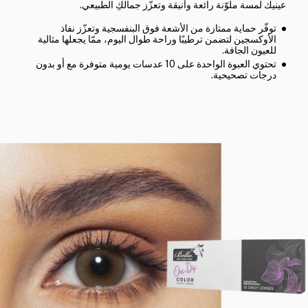
عينيك لمسة ملوّنة رائعة وأنيقة وتعزّز جمالكِ الطبيعي.
توفّر حماية ممتازة من الأشعة فوق البنفسجية وتعزّز نفاذ
الأوكسجين لتضمن ترطيبًا وراحة طوال اليوم، ممّا يجعلها مثالية
للعيون الجافة.
تحتوي العبوة الواحدة على 10 عدسات يومية متوفرة مع أو بدون
درجات تصحيحية.