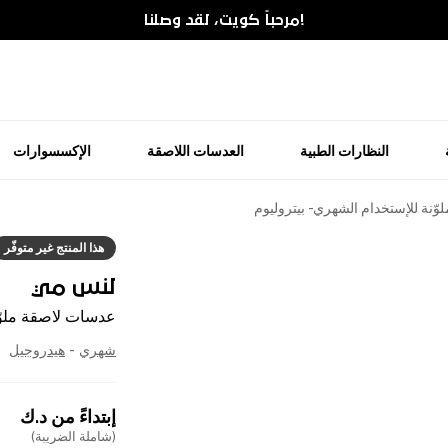
!مرحباً كويت، لقد وصلنا
النظارات الطبية
العدسات اللاصقة
الإكسسوارات
ّنة للإستخدام الشهري - بيتروليوم
هذا المنتج غير متوفّر
لنس مي
عدسات لاصقة ملوّن
شهري
-
هيدروجيل
إبتداءً من
د.ك
(شاملة الضريبة)