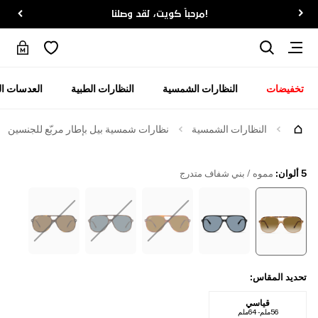
!مرحباً كويت، لقد وصلنا
تخفيضات
النظارات الشمسية
النظارات الطبية
العدسات ال
جرّبها
النظارات الشمسية
نظارات شمسية بيل بإطار مربّع للجنسين
5 ألوان
:
مموه / بني شفاف متدرج
تحديد المقاس
:
قياسي
56ملم - 64ملم