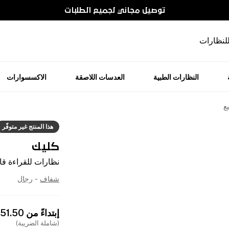
توصيل مجاني لجميع الطلبات
للنظارات
النظارات الطبية
العدسات اللاصقة
الاكسسوارات
ع
هذا المنتج غير متوفّر
كليك
نظارات للقراءة قاب
شفاف
-
رجال
إبتداءً من
51.50
(شاملة الضريبة)