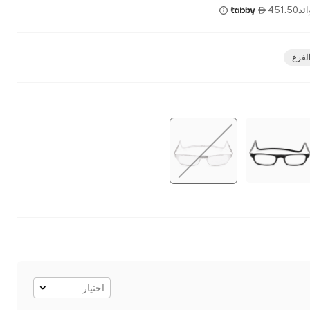
ئد
451.50

الفرع
اختيار