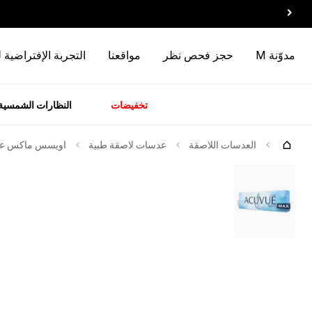
مدوّنة M
حجز فحص نظر
مواقعنا
التجربة الإفتراضية 
تخفيضات
النظارات الشمسية
سسوارات
الماركات
وصل
حديثاً
العدسات اللاصقة
عدسات لاصقة طبية
اويسس ماكس عدسات 