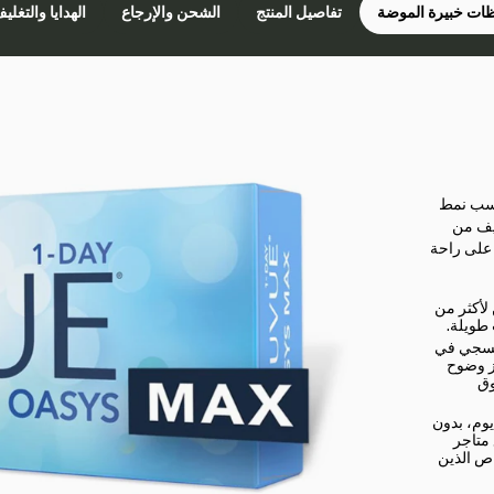
ات خبيرة الموضة
تفاصيل المنتج
الشحن والإرجاع
الهدايا والتغلي
اسب نمط
فيف من
 على راحة
لأكثر من
بنفسجي في
ز وضوح
وق
وم، بدون
 متاجر
اص الذين