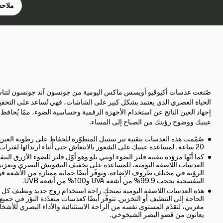
ملاحظ
صُنعت عدسات أكيوڤيو أويسس ماكس اليومية من جونسون آند جونسون لتن
الحياة العصري الذي يعتمد بشكل كبير على الشاشات، فهي تُساعد على التخ
إجهاد العين الناتج عن استخدام الأجهزة الرقمية وحساسية الضوء، ممّا يُحافظ
عينيك ووضوح رؤيتك من الصباح إلى المساء.
صُمّمت هذه العدسات بتقنية تير ستيبل المتطوّرة للحفاظ على رطوبة العين 
20 ساعة، لمساعدة عينيك على الشعور بالانتعاش حتى أثناء ارتدائها لفترات طويلة.
كما أنّها مزوّدة بتقنية فلتر الضوء اوبتي بلو وهو أوّل فلتر للضوء الأزرق ال
العدسات اللاصقة اليومية، للمساعدة على تخفيف التشويش البصري وتعزي
الرؤية في مختلف ظروف الإضاءة. وتوفّر أيضًا حماية ممتازة من الأشعة ف
البنفسجية بحجب 99.9% من أشعة UVA و100% من أشعة UVB.
هذه العدسات اللاصقة اليومية تمنحك راحة استخدام زوج جديد ونظيف كل ي
الحاجة إلى التنظيف أو التخزين. تتوفّر أيضًا كعدسات متعدّدة البؤر في جميع
مغربي، لتقدّم المستوى نفسه من الراحة الاستثنائية والأداء البصري للأشخ
يعانون من قصو البصر الشيخوخي.