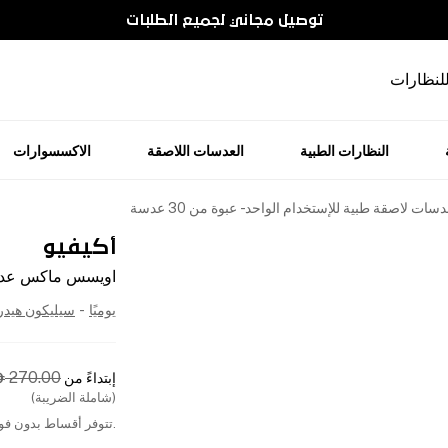
توصيل مجاني لجميع الطلبات
للنظارات
النظارات الطبية
العدسات اللاصقة
الاكسسوارات
لاصقة طبية للإستخدام الواحد - عبوة من 30 عدسة
أكيفيو
اويسس ماكس عدسات ل
يوميًا
-
سيليكون هيد
270.00
إبتداءً من

(شاملة الضريبة)
.تتوفر أقساط بدون فوا