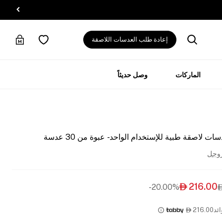
إعادة طلب العدسات اللاصقة
الماركات
وصل حديثاً
اصقة طبية للإستخدام الواحد - عبوة من 30 عدسة
روجل
216.00
20.00%-

ئد
216.00
