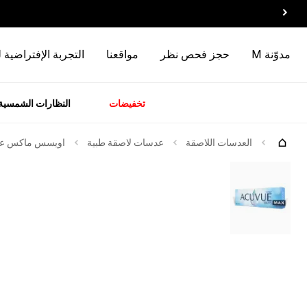
مدوّنة M
حجز فحص نظر
مواقعنا
التجربة الإفتراضية 
تخفيضات
النظارات الشمسية
سسوارات
الماركات
وصل
حديثاً
العدسات اللاصقة
عدسات لاصقة طبية
اويسس ماكس عدسات 