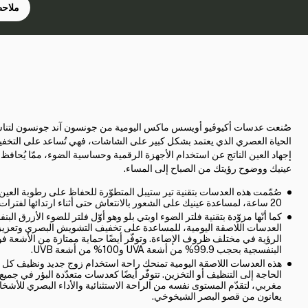
ملاحظ
صُنعت عدسات أكيوڤيو أويسس ماكس اليومية من جونسون آند جونسون لتن
الحياة العصري الذي يعتمد بشكل كبير على الشاشات، فهي تُساعد على التخ
إجهاد العين الناتج عن استخدام الأجهزة الرقمية وحساسية الضوء، ممّا يُحافظ
عينيك ووضوح رؤيتك من الصباح إلى المساء.
صُمّمت هذه العدسات بتقنية تير ستيبل المتطوّرة للحفاظ على رطوبة العين 
20 ساعة، لمساعدة عينيك على الشعور بالانتعاش حتى أثناء ارتدائها لفترات طويلة.
كما أنّها مزوّدة بتقنية فلتر الضوء اوبتي بلو وهو أوّل فلتر للضوء الأزرق ال
العدسات اللاصقة اليومية، للمساعدة على تخفيف التشويش البصري وتعزي
الرؤية في مختلف ظروف الإضاءة. وتوفّر أيضًا حماية ممتازة من الأشعة ف
البنفسجية بحجب 99.9% من أشعة UVA و100% من أشعة UVB.
هذه العدسات اللاصقة اليومية تمنحك راحة استخدام زوج جديد ونظيف كل ي
الحاجة إلى التنظيف أو التخزين. تتوفّر أيضًا كعدسات متعدّدة البؤر في جميع
مغربي، لتقدّم المستوى نفسه من الراحة الاستثنائية والأداء البصري للأشخ
يعانون من قصو البصر الشيخوخي.