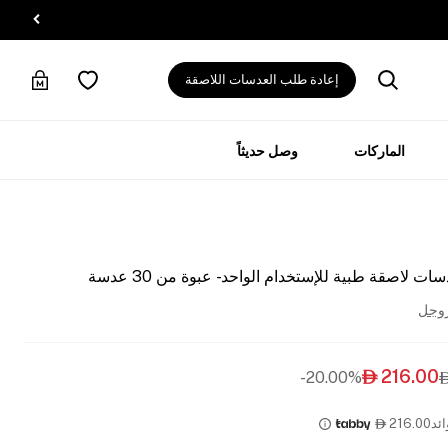
إعادة طلب العدسات اللاصقة
الماركات
وصل حديثاً
اصقة طبية للإستخدام الواحد - عبوة من 30 عدسة
روجل
216.00
20.00%-

ئد
216.00
