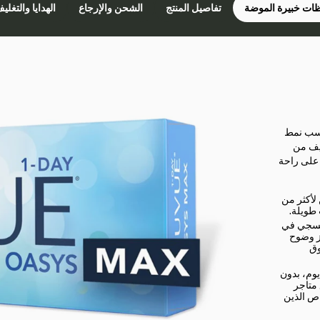
ات خبيرة الموضة
تفاصيل المنتج
الشحن والإرجاع
الهدايا والتغلي
اسب نمط
فيف من
 على راحة
لأكثر من
بنفسجي في
ز وضوح
وق
وم، بدون
 متاجر
اص الذين