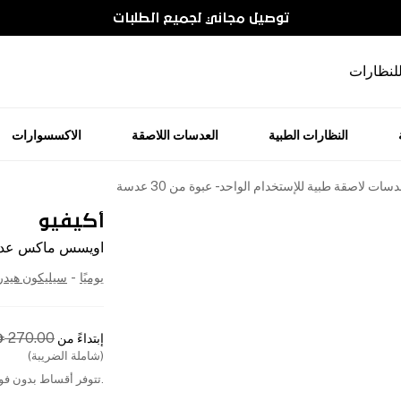
توصيل مجاني لجميع الطلبات
للنظارات
النظارات الطبية
العدسات اللاصقة
الاكسسوارات
لاصقة طبية للإستخدام الواحد - عبوة من 30 عدسة
أكيفيو
اويسس ماكس عدسات ل
يوميًا
-
سيليكون هيد
270.00
إبتداءً من

(شاملة الضريبة)
.تتوفر أقساط بدون فوا